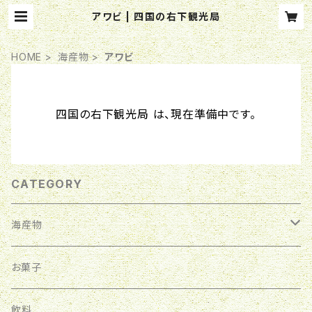
アワビ | 四国の右下観光局
HOME
海産物
アワビ
四国の右下観光局 は、現在準備中です。
CATEGORY
海産物
伊勢海老
お菓子
サザエ
飲料