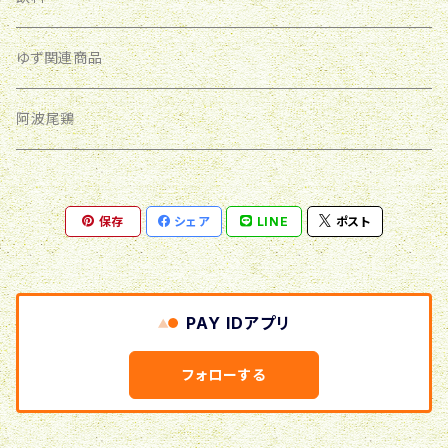
アワビ
ゆず関連商品
サザエ・アワビのセット
阿波尾鶏
流子の缶詰
保存
シェア
LINE
ポスト
PAY IDアプリ
フォローする